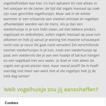
vogelliefhebber kan hier z'n hart ophalen! En niet alleen in
het voorjaar en de zomer, de tijd dat vogels massaal op zoek
zijn naar geschikte vogelhuisjes. Maar ook in de winter
wanneer er een schaarste aan voedsel ontstaat en vogeltjes
afhankelijker worden van de mens. Als je dan een
voederhuisje in je tuin hebt staan, vol met lekkere pinda's,
vogelzaad en vetbolletjes, zullen vogels massaal op jouw tuin
afkomen en heb jij vanuit je woning het mooiste schouwspel
recht voor je neus! Dit gaat nooit vervelen! Zet verschillende
soorten voederhuisjes in je tuin, zoals een voederhuisje op
paal, een voedersilo die je aan een haakje of tak kun hangen
en een vogelbad met vers water. Je doet er niet alleen de
vogels een groot plezier mee, maar vooral jezelf! De tv hoeft
overdag niet meer aan want met al die vogeltjes heb jij de
hele dag vertier!
Welk vogelhuisje zou jij aanschaffen?
Vogelhuisjes-kopen.nl is een webshop welke gespecialiseerd
Cookies
is in vogelhuisjes. Je vindt hier nestkasten, vogelhuizen,