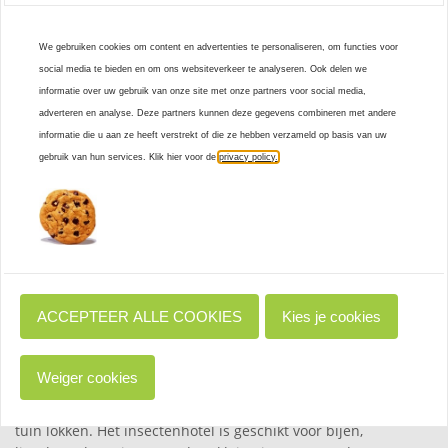
voederhuizen en vogelbadjes van verschillende bekende
merken zo goedkoop mogelijk geprijsd! Neem bijvoorbeeld de
We gebruiken cookies om content en advertenties te personaliseren, om functies voor
Wildlife Garden vogelhuisjes en nestkastjes, de zogenaamde
social media te bieden en om ons websiteverkeer te analyseren. Ook delen we
Multiholks welke in de zomer als nestkastje kunnen worden
informatie over uw gebruik van onze site met onze partners voor social media,
gebruikt en in de winter als voederschuur. Die zul je nergens
adverteren en analyse. Deze partners kunnen deze gegevens combineren met andere
online zo voordelig aantreffen! Verder vind je hier heel veel
informatie die u aan ze heeft verstrekt of die ze hebben verzameld op basis van uw
degelijke nestkasten die tegenwoordig ook vaak tegen de
gebruik van hun services. Klik hier voor de
privacy policy.
processierups worden ingezet. Op onze site kun je eenvoudig
het gewenste vogelhuis vinden. We hebben de huisjes
namelijk per vogelsoort opgesplitst en op deze manier koop je
nooit het verkeerde nestkastje. Naast onze grote collectie
vogelhuisjes verkopen wij in onze webwinkel ook allerlei
vogelbadjes. In de zomer zullen vogels het vogelbad
daadwerkelijk gebruiken als badplaats. In de winter zal het
ACCEPTEER ALLE COOKIES
Kies je cookies
vogelbadje voornamelijk gebruikt worden als drinkbakje.
Naast nestkasten voor vogels vind je hier ook speciale huisjes
voor insecten en het eekhoornhuisje. Het vlinderhuisje is een
Weiger cookies
geliefd item dat ook vaak cadeau wordt gegeven, de meeste
mensen willen immers maar wat graag mooie vlinders in de
tuin lokken. Het insectenhotel is geschikt voor bijen,