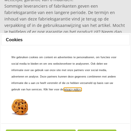
Sommige leveranciers of fabrikanten geven een
fabrieksgarantie van een langere periode. De termijn en
inhoud van deze fabrieksgarantie vind je terug op de
verpakking of in de gebruiksaanwijzing van het artikel. Mocht
je twijfelen of er nog garantie op het product zit? Neem dan
contact met ons op!
Cookies
Mocht jouw klacht gegrond zijn, dan ontvang je van ons
kosteloos een nieuw product. De klacht is gegrond als deze
We gebruiken cookies om content en advertenties te personaliseren, om functies voor
niet veroorzaakt is door:
social media te bieden en om ons websiteverkeer te analyseren. Ook delen we
- Beschadiging door opzet of nalatigheid
informatie over uw gebruik van onze site met onze partners voor social media,
- Onoordeelkundig gebruik of nalatig onderhoud
adverteren en analyse. Deze partners kunnen deze gegevens combineren met andere
- Normale slijtage
informatie die u aan ze heeft verstrekt of die ze hebben verzameld op basis van uw
- Verkleuring door zonlicht
gebruik van hun services. Klik hier voor de
privacy policy.
- Beschadiging door het niet juist in acht nemen van de
gebruiksaanwijzing
5. Ik heb een klacht, wat moet ik doen?
Heb je een klacht? Geef dit dan door via onze
klantenservice.
Let op! We kunnen een klacht alleen in behandeling nemen