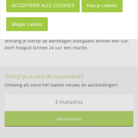
als we een duidelijke foto hebben ontvangen.
ACCEPTEER ALLE COOKIES
Kies je cookies
6. Hoe snel reageren jullie op een klacht?
Ons klantenservice team is op werkdagen van 10:00 tot 16:00
Weiger cookies
uur aanwezig om vragen en klachten te behandelen. Heb je
een vraag of klacht naar onze klantenservice verzonden, dan
ontvang je hierop op werkdagen doorgaans binnen een uur,
doch hooguit binnen 24 uur een reactie.
Schrijf je in voor de nieuwsbrief!
Ontvang als eerst het laatste nieuws en aanbiedingen!
Aanmelden